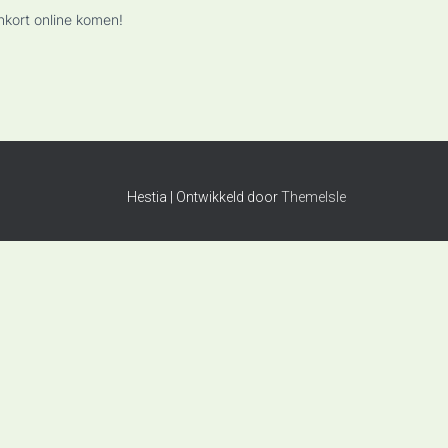
nkort online komen!
Hestia | Ontwikkeld door
ThemeIsle