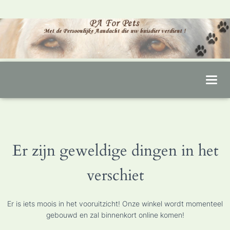
T
O
G
G
L
Er zijn geweldige dingen in het
E
N
verschiet
A
V
I
Er is iets moois in het vooruitzicht! Onze winkel wordt momenteel
G
gebouwd en zal binnenkort online komen!
A