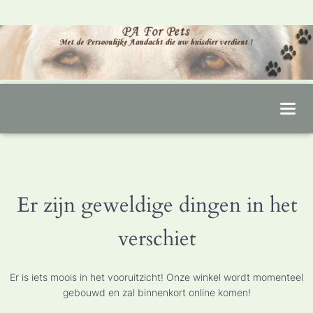
T
O
G
G
L
Er zijn geweldige dingen in het
E
N
verschiet
A
V
I
Er is iets moois in het vooruitzicht! Onze winkel wordt momenteel
G
gebouwd en zal binnenkort online komen!
A