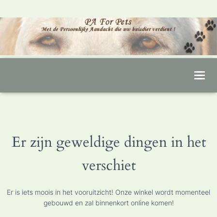
T
O
G
G
L
Er zijn geweldige dingen in het
E
N
verschiet
A
V
I
Er is iets moois in het vooruitzicht! Onze winkel wordt momenteel
G
gebouwd en zal binnenkort online komen!
A