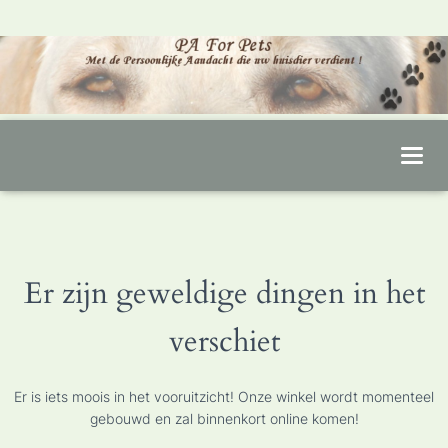
T
O
G
G
L
Er zijn geweldige dingen in het
E
N
verschiet
A
V
I
Er is iets moois in het vooruitzicht! Onze winkel wordt momenteel
G
gebouwd en zal binnenkort online komen!
A