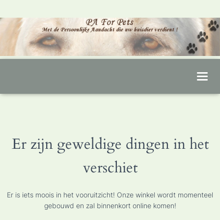
T
O
G
G
L
Er zijn geweldige dingen in het
E
N
verschiet
A
V
I
Er is iets moois in het vooruitzicht! Onze winkel wordt momenteel
G
gebouwd en zal binnenkort online komen!
A