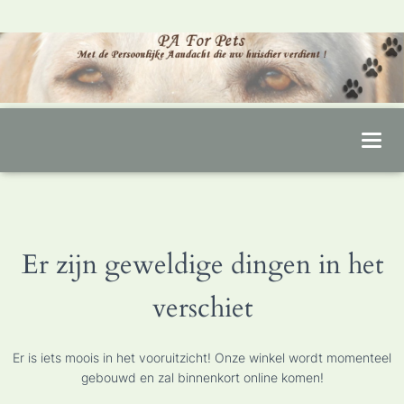
T
O
G
G
L
Er zijn geweldige dingen in het
E
N
verschiet
A
V
I
Er is iets moois in het vooruitzicht! Onze winkel wordt momenteel
G
gebouwd en zal binnenkort online komen!
A