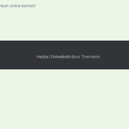
nkort online komen!
Hestia | Ontwikkeld door
ThemeIsle