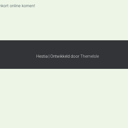
nkort online komen!
Hestia | Ontwikkeld door
ThemeIsle